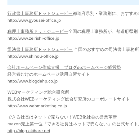
行政書士事務所ドットジェーピー
都道府県別・業務別に、おすすめ
http://www.gyousei-office.jp
税理士事務所ドットジェーピー
全国の税理士事務所が、都道府県別
http://www.zeirishi-office.jp
司法書士事務所ドットジェーピー
全国のおすすめの司法書士事務所
http://www.shihou-office.jp
会社ホームページ作成支援 ブログdeホームページ経営塾
経営者むけのホームページ活用自習サイト
http://www.blogdehp.co.jp
WEBマーケティング総合研究所
株式会社WEBマーケティング総合研究所のコーポレートサイト
http://www.webmarketing.co.jp
できる社長はネットで売らない！WEB化社会の営業革新
mazon売上第一位『できる社長はネットで売らない」の公式サイト
http://blog.akibare.net